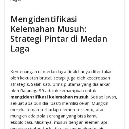
Mengidentifikasi
Kelemahan Musuh:
Strategi Pintar di Medan
Laga
Kemenangan di medan laga tidak hanya ditentukan
oleh kekuatan brutal, tetapi juga oleh kecerdasan
strategis. Salah satu prinsip utama yang diajarkan
oleh Rajanaga99 adalah kemampuan untuk
mengidentifikasi kelemahan musuh
. Setiap lawan,
sekuat apa pun dia, pasti memiliki celah. Mungkin
mereka lemah terhadap elemen tertentu, atau
mungkin ada pola serangan yang bisa kamu
eksploitasi. Misalnya, musuh dengan elemen api
mungkin rentan terhadap serangan elemen air.