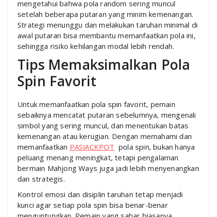
mengetahui bahwa pola random sering muncul
setelah beberapa putaran yang minim kemenangan.
Strategi menunggu dan melakukan taruhan minimal di
awal putaran bisa membantu memanfaatkan pola ini,
sehingga risiko kehilangan modal lebih rendah.
Tips Memaksimalkan Pola
Spin Favorit
Untuk memanfaatkan pola spin favorit, pemain
sebaiknya mencatat putaran sebelumnya, mengenali
simbol yang sering muncul, dan menentukan batas
kemenangan atau kerugian. Dengan memahami dan
memanfaatkan
PASJACKPOT
pola spin, bukan hanya
peluang menang meningkat, tetapi pengalaman
bermain Mahjong Ways juga jadi lebih menyenangkan
dan strategis.
Kontrol emosi dan disiplin taruhan tetap menjadi
kunci agar setiap pola spin bisa benar-benar
menguntungkan. Pemain yang sabar biasanya