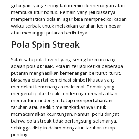
gulungan, yang sering kali memicu kemenangan atau
membuka fitur bonus. Pemain yang jeli biasanya
memperhatikan pola ini agar bisa memprediksi kapan
waktu terbaik untuk melakukan taruhan lebih besar
atau menunggu putaran berikutnya.
Pola Spin Streak
Salah satu pola favorit yang sering bikin menang
adalah pola
streak
. Pola ini terjadi ketika beberapa
putaran menghasilkan kemenangan berturut-turut,
biasanya disertai kombinasi simbol khusus yang
mendekati kemenangan maksimal. Pemain yang
mengenali pola streak cenderung memanfaatkan
momentum ini dengan tetap mempertahankan
taruhan atau sedikit meningkatkannya untuk
memaksimalkan keuntungan. Namun, perlu diingat
bahwa pola streak tidak berlangsung selamanya,
sehingga disiplin dalam mengatur taruhan tetap
penting.