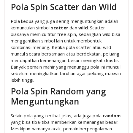
Pola Spin Scatter dan Wild
Pola kedua yang juga sering menguntungkan adalah
kemunculan simbol
scatter
dan
wild
. Scatter
biasanya memicu fitur free spin, sedangkan wild bisa
menggantikan simbol lain untuk membentuk
kombinasi menang. Ketika pola scatter atau wild
muncul secara bersamaan atau berdekatan, peluang
mendapatkan kemenangan besar meningkat drastis.
Banyak pemain mahir yang menunggu pola ini muncul
sebelum meningkatkan taruhan agar peluang maxwin
lebih tinggi.
Pola Spin Random yang
Menguntungkan
Selain pola yang terlihat jelas, ada juga pola
random
yang bisa tiba-tiba memberikan kemenangan besar.
Meskipun namanya acak, pemain berpengalaman