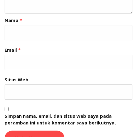
Nama
*
Email
*
Situs Web
Simpan nama, email, dan situs web saya pada
peramban ini untuk komentar saya berikutnya.