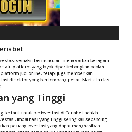
eriabet
m investasi semakin bermunculan, menawarkan beragam
h satu platform yang layak dipertimbangkan adalah
 platform judi online, tetapi juga memberikan
asi di sektor yang berkembang pesat. Mari kita ulas
.
an yang Tinggi
tertarik untuk berinvestasi di Ceriabet adalah
estasi, imbal hasil yang tinggi sering kali sebanding
rkan peluang investasi yang dapat menghasilkan