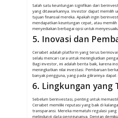
Salah satu keuntungan signifikan dari berinvest
yang ditawarkannya. Investor dapat memilih 
tujuan finansial mereka. Apakah ingin berinv
mendapatkan keuntungan cepat, atau memilih st
menyediakan berbagai opsi untuk menyesuaika
5. Inovasi dan Pemb
Ceriabet adalah platform yang terus berinova
selalu mencari cara untuk meningkatkan peng
Bagi investor, ini adalah berita baik, karena
meningkatkan nilai investasi. Pembaruan berka
banyak pengguna, yang pada gilirannya dapat
6. Lingkungan yang
Sebelum berinvestasi, penting untuk memastik
Ceriabet memiliki reputasi yang baik di kala
transparansi. Mereka mematuhi regulasi yang 
melindungi data penggunanya. Dengan demikia