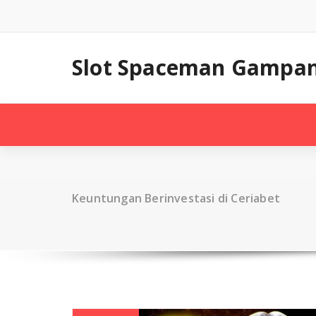
Skip
to
content
Slot Spaceman Gampan
Keuntungan Berinvestasi di Ceriabet