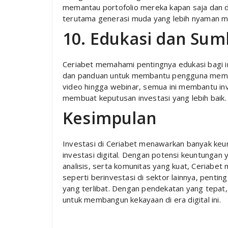
memantau portofolio mereka kapan saja dan d
terutama generasi muda yang lebih nyaman me
10. Edukasi dan Sum
Ceriabet memahami pentingnya edukasi bagi 
dan panduan untuk membantu pengguna memaham
video hingga webinar, semua ini membantu 
membuat keputusan investasi yang lebih baik.
Kesimpulan
Investasi di Ceriabet menawarkan banyak keu
investasi digital. Dengan potensi keuntungan ya
analisis, serta komunitas yang kuat, Ceriabet 
seperti berinvestasi di sektor lainnya, penti
yang terlibat. Dengan pendekatan yang tepat, 
untuk membangun kekayaan di era digital ini.