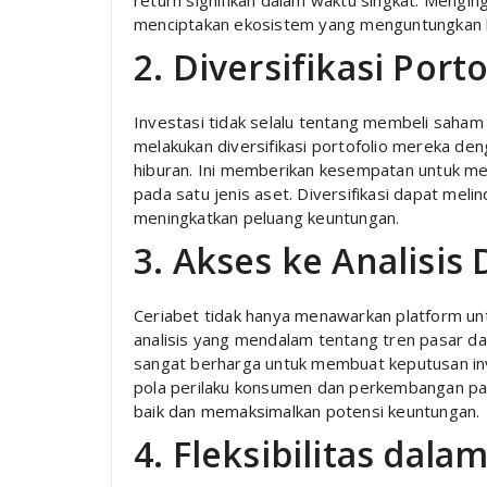
return signifikan dalam waktu singkat. Mengin
menciptakan ekosistem yang menguntungkan ba
2. Diversifikasi Porto
Investasi tidak selalu tentang membeli saham
melakukan diversifikasi portofolio mereka d
hiburan. Ini memberikan kesempatan untuk men
pada satu jenis aset. Diversifikasi dapat melind
meningkatkan peluang keuntungan.
3. Akses ke Analisis
Ceriabet tidak hanya menawarkan platform un
analisis yang mendalam tentang tren pasar dan
sangat berharga untuk membuat keputusan in
pola perilaku konsumen dan perkembangan pas
baik dan memaksimalkan potensi keuntungan.
4. Fleksibilitas dala