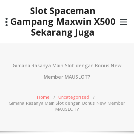
Skip
Slot Spaceman
to
content
Gampang Maxwin X500
Sekarang Juga
Gimana Rasanya Main Slot dengan Bonus New
Member MAUSLOT?
Home
/
Uncategorized
/
Gimana Rasanya Main Slot dengan Bonus New Member
MAUSLOT?