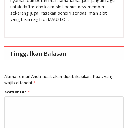
nyaman dan betah main lama-lama. Jadi, jangan ragu
untuk daftar dan klaim slot bonus new member
sekarang juga, rasakan sendiri sensasi main slot
yang bikin nagih di MAUSLOT.
Tinggalkan Balasan
Alamat email Anda tidak akan dipublikasikan.
Ruas yang
wajib ditandai
*
Komentar
*