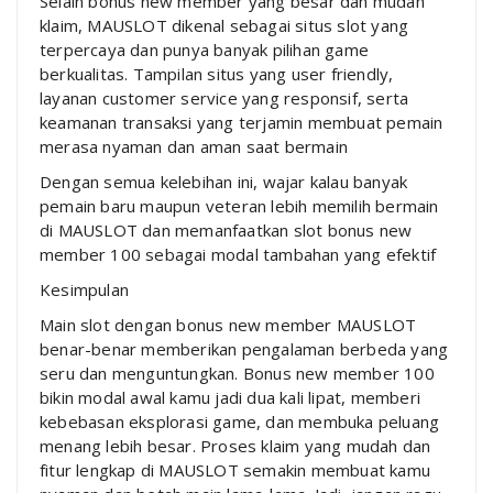
Selain bonus new member yang besar dan mudah
klaim, MAUSLOT dikenal sebagai situs slot yang
terpercaya dan punya banyak pilihan game
berkualitas. Tampilan situs yang user friendly,
layanan customer service yang responsif, serta
keamanan transaksi yang terjamin membuat pemain
merasa nyaman dan aman saat bermain
Dengan semua kelebihan ini, wajar kalau banyak
pemain baru maupun veteran lebih memilih bermain
di MAUSLOT dan memanfaatkan slot bonus new
member 100 sebagai modal tambahan yang efektif
Kesimpulan
Main slot dengan bonus new member MAUSLOT
benar-benar memberikan pengalaman berbeda yang
seru dan menguntungkan. Bonus new member 100
bikin modal awal kamu jadi dua kali lipat, memberi
kebebasan eksplorasi game, dan membuka peluang
menang lebih besar. Proses klaim yang mudah dan
fitur lengkap di MAUSLOT semakin membuat kamu