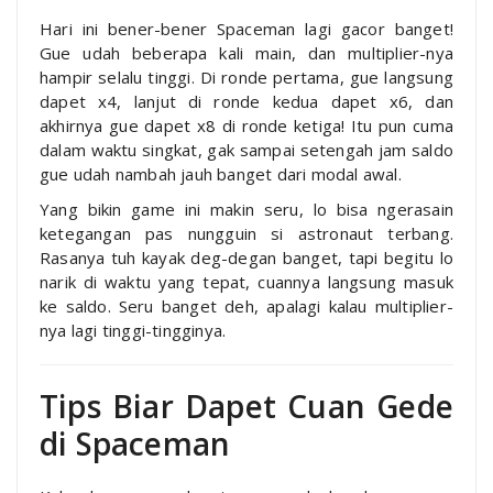
Hari ini bener-bener Spaceman lagi gacor banget!
Gue udah beberapa kali main, dan multiplier-nya
hampir selalu tinggi. Di ronde pertama, gue langsung
dapet x4, lanjut di ronde kedua dapet x6, dan
akhirnya gue dapet x8 di ronde ketiga! Itu pun cuma
dalam waktu singkat, gak sampai setengah jam saldo
gue udah nambah jauh banget dari modal awal.
Yang bikin game ini makin seru, lo bisa ngerasain
ketegangan pas nungguin si astronaut terbang.
Rasanya tuh kayak deg-degan banget, tapi begitu lo
narik di waktu yang tepat, cuannya langsung masuk
ke saldo. Seru banget deh, apalagi kalau multiplier-
nya lagi tinggi-tingginya.
Tips Biar Dapet Cuan Gede
di Spaceman