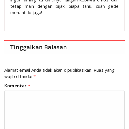
tetap main dengan bijak. Siapa tahu, cuan gede
menanti lo juga!
Tinggalkan Balasan
Alamat email Anda tidak akan dipublikasikan.
Ruas yang
wajib ditandai
*
Komentar
*