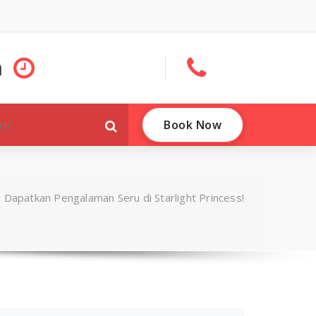
a
Book Now
/
Dapatkan Pengalaman Seru di Starlight Princess!