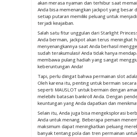
akan merasa nyaman dan terhibur saat memain
Anda bisa memenangkan jackpot yang besar da
setiap putaran memiliki peluang untuk menjad
terjadi keajaiban.
Salah satu fitur unggulan dari Starlight Princes
Anda bermain, jackpot akan terus meningkat
menyenangkannya saat Anda berhasil meng
sudah terakumulasi! Anda tidak hanya mendap
membawa pulang hadiah yang sangat menggiurk
keberuntungan Anda!
Tapi, perlu diingat bahwa permainan slot ada
Oleh karena itu, penting untuk bermain secar
seperti MAUSLOT untuk bermain dengan aman 
melebihi batasan bankroll Anda. Dengan pend
keuntungan yang Anda dapatkan dan menikmati
Selain itu, Anda juga bisa mengeksplorasi ber
Anda untuk menang. Beberapa pemain menemu
maksimum dapat meningkatkan peluang mereka
banyak tentang pola dan tren permainan untu