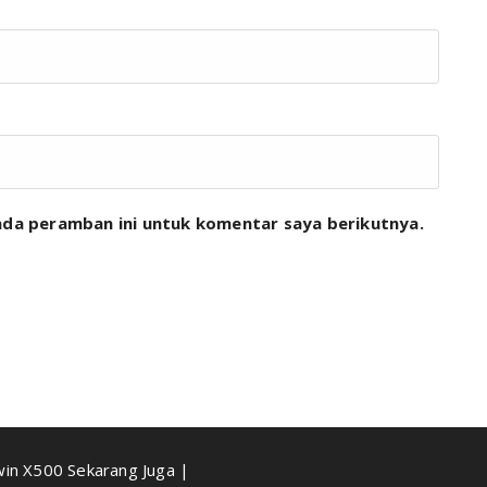
ada peramban ini untuk komentar saya berikutnya.
in X500 Sekarang Juga |