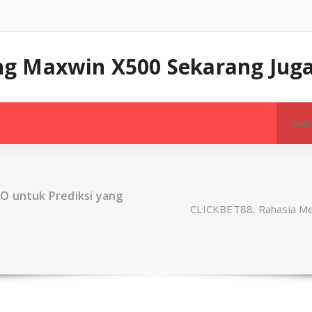
g Maxwin X500 Sekarang Jug
Search
for:
O untuk Prediksi yang
CLICKBET88: Rahasia Mem