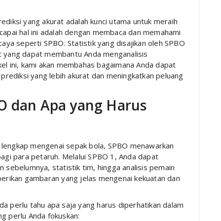
ediksi yang akurat adalah kunci utama untuk meraih
encapai hal ini adalah dengan membaca dan memahami
rcaya seperti SPBO. Statistik yang disajikan oleh SPBO
at yang dapat membantu Anda menganalisis
ikel ini, kami akan membahas bagaimana Anda dapat
rediksi yang lebih akurat dan meningkatkan peluang
BO dan Apa yang Harus
i lengkap mengenai sepak bola, SPBO menawarkan
bagi para petaruh. Melalui SPBO 1, Anda dapat
n sebelumnya, statistik tim, hingga analisis pemain
mberikan gambaran yang jelas mengenai kekuatan dan
da perlu tahu apa saja yang harus diperhatikan dalam
ng perlu Anda fokuskan: