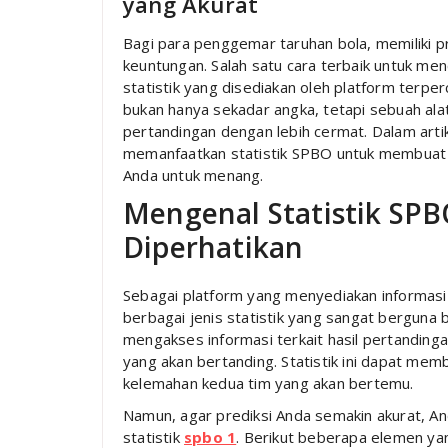
yang Akurat
Bagi para penggemar taruhan bola, memiliki pr
keuntungan. Salah satu cara terbaik untuk m
statistik yang disediakan oleh platform terpe
bukan hanya sekadar angka, tetapi sebuah al
pertandingan dengan lebih cermat. Dalam art
memanfaatkan statistik SPBO untuk membuat p
Anda untuk menang.
Mengenal Statistik SP
Diperhatikan
Sebagai platform yang menyediakan informas
berbagai jenis statistik yang sangat berguna 
mengakses informasi terkait hasil pertandinga
yang akan bertanding. Statistik ini dapat me
kelemahan kedua tim yang akan bertemu.
Namun, agar prediksi Anda semakin akurat, An
statistik
spbo 1
. Berikut beberapa elemen ya