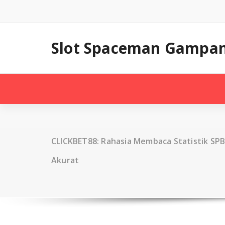
Skip
to
content
Slot Spaceman Gampan
CLICKBET88: Rahasia Membaca Statistik SPB
Akurat