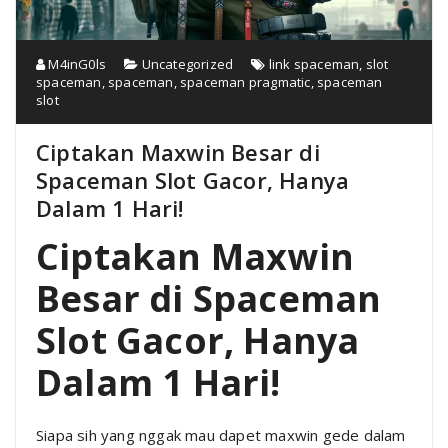
M4inG0ls
Uncategorized
link spaceman
,
slot
spaceman
,
spaceman
,
spaceman pragmatic
,
spaceman
slot
Ciptakan Maxwin Besar di
Spaceman Slot Gacor, Hanya
Dalam 1 Hari!
Ciptakan Maxwin
Besar di Spaceman
Slot Gacor, Hanya
Dalam 1 Hari!
Siapa sih yang nggak mau dapet maxwin gede dalam