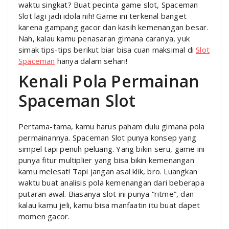
waktu singkat? Buat pecinta game slot, Spaceman
Slot lagi jadi idola nih! Game ini terkenal banget
karena gampang gacor dan kasih kemenangan besar.
Nah, kalau kamu penasaran gimana caranya, yuk
simak tips-tips berikut biar bisa cuan maksimal di
Slot
Spaceman
hanya dalam sehari!
Kenali Pola Permainan
Spaceman Slot
Pertama-tama, kamu harus paham dulu gimana pola
permainannya. Spaceman Slot punya konsep yang
simpel tapi penuh peluang. Yang bikin seru, game ini
punya fitur multiplier yang bisa bikin kemenangan
kamu melesat! Tapi jangan asal klik, bro. Luangkan
waktu buat analisis pola kemenangan dari beberapa
putaran awal. Biasanya slot ini punya “ritme”, dan
kalau kamu jeli, kamu bisa manfaatin itu buat dapet
momen gacor.