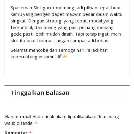
Spaceman Slot gacor memang jadi pilihan tepat buat
kamu yang pengen dapet maxwin besar dalam waktu
singkat. Dengan strategi yang tepat, modal yang
terkontrol, dan timing yang pas, peluang menang
gede pasti lebih mudah diraih. Tapi tetap ingat, main
slot itu buat hiburan, jangan sampai jadi beban.
Selamat mencoba dan semoga hari ini jadi hari
keberuntungan kamu!
Tinggalkan Balasan
Alamat email Anda tidak akan dipublikasikan.
Ruas yang
wajib ditandai
*
Komentar
*