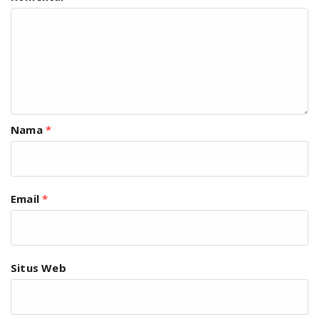
Nama
*
Email
*
Situs Web