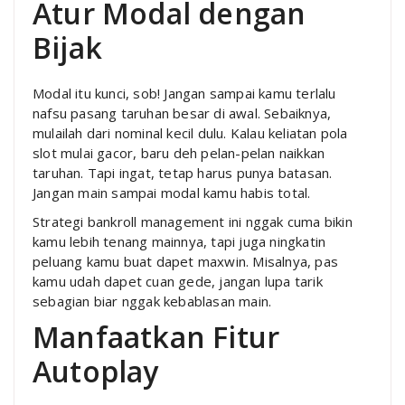
Atur Modal dengan
Bijak
Modal itu kunci, sob! Jangan sampai kamu terlalu
nafsu pasang taruhan besar di awal. Sebaiknya,
mulailah dari nominal kecil dulu. Kalau keliatan pola
slot mulai gacor, baru deh pelan-pelan naikkan
taruhan. Tapi ingat, tetap harus punya batasan.
Jangan main sampai modal kamu habis total.
Strategi bankroll management ini nggak cuma bikin
kamu lebih tenang mainnya, tapi juga ningkatin
peluang kamu buat dapet maxwin. Misalnya, pas
kamu udah dapet cuan gede, jangan lupa tarik
sebagian biar nggak kebablasan main.
Manfaatkan Fitur
Autoplay