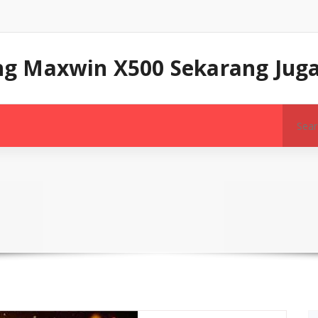
g Maxwin X500 Sekarang Jug
Search
for: