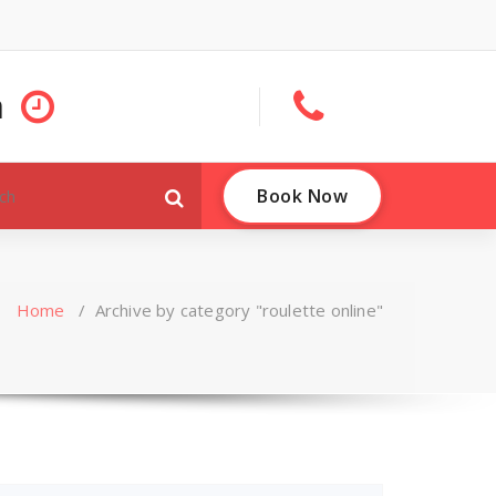
a
Book Now
Home
/
Archive by category "roulette online"