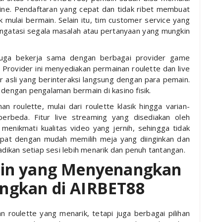
line. Pendaftaran yang cepat dan tidak ribet membuat
mulai bermain. Selain itu, tim customer service yang
ngatasi segala masalah atau pertanyaan yang mungkin
juga bekerja sama dengan berbagai provider game
Provider ini menyediakan permainan roulette dan live
r asli yang berinteraksi langsung dengan para pemain.
 dengan pengalaman bermain di kasino fisik.
an roulette, mulai dari roulette klasik hingga varian-
erbeda. Fitur live streaming yang disediakan oleh
nikmati kualitas video yang jernih, sehingga tidak
pat dengan mudah memilih meja yang diinginkan dan
ikan setiap sesi lebih menarik dan penuh tantangan.
in yang Menyenangkan
ngkan di AIRBET88
roulette yang menarik, tetapi juga berbagai pilihan