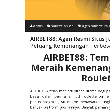
admin
roulette online
agen roulette
,
rou
AIRBET88: Agen Resmi Situs J
Peluang Kemenangan Terbesa
AIRBET88: Tem
Meraih Kemenang
Roulet
AIRBET88 telah menjadi pilihan utama bagi p
besar dalam permainan judi roulette onlin
penuh integritas, AIRBET88 menawarkan tingk
banyak platform judi lainnya. Banyak pemain