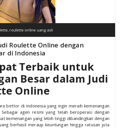
lette
,
roulette online uang asli
udi Roulette Online dengan
r di Indonesia
pat Terbaik untuk
an Besar dalam Judi
te Online
ara bettor di Indonesia yang ingin meraih kemenangan
e. Sebagai agen resmi yang telah beroperasi dengan
at kemenangan yang lebih tinggi dibandingkan dengan
 yang berhasil meraup keuntungan hingga ratusan juta