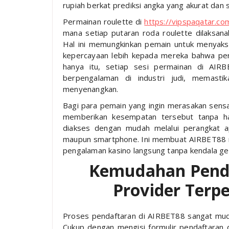
rupiah berkat prediksi angka yang akurat dan 
Permainan roulette di
https://vipspaqatar.co
mana setiap putaran roda roulette dilaksanak
Hal ini memungkinkan pemain untuk menyaks
kepercayaan lebih kepada mereka bahwa perm
hanya itu, setiap sesi permainan di AIRB
berpengalaman di industri judi, memastik
menyenangkan.
Bagi para pemain yang ingin merasakan sensas
memberikan kesempatan tersebut tanpa ha
diakses dengan mudah melalui perangkat ap
maupun smartphone. Ini membuat AIRBET88 men
pengalaman kasino langsung tanpa kendala ge
Kemudahan Penda
Provider Terp
Proses pendaftaran di AIRBET88 sangat muda
Cukup dengan mengisi formulir pendaftaran 