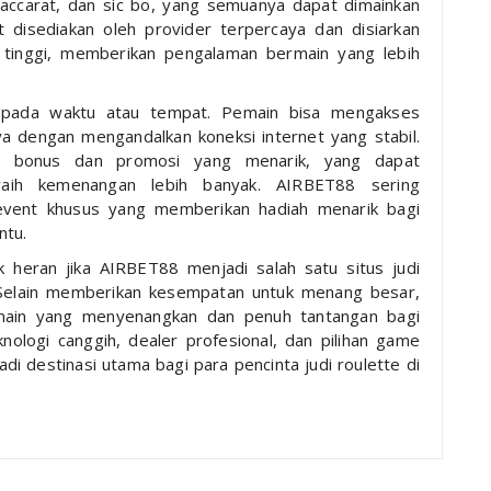
 baccarat, dan sic bo, yang semuanya dapat dimainkan
 disediakan oleh provider terpercaya dan disiarkan
s tinggi, memberikan pengalaman bermain yang lebih
 pada waktu atau tempat. Pemain bisa mengakses
a dengan mengandalkan koneksi internet yang stabil.
em bonus dan promosi yang menarik, yang dapat
aih kemenangan lebih banyak. AIRBET88 sering
event khusus yang memberikan hadiah menarik bagi
ntu.
 heran jika AIRBET88 menjadi salah satu situs judi
a. Selain memberikan kesempatan untuk menang besar,
rmain yang menyenangkan dan penuh tantangan bagi
ologi canggih, dealer profesional, dan pilihan game
i destinasi utama bagi para pencinta judi roulette di