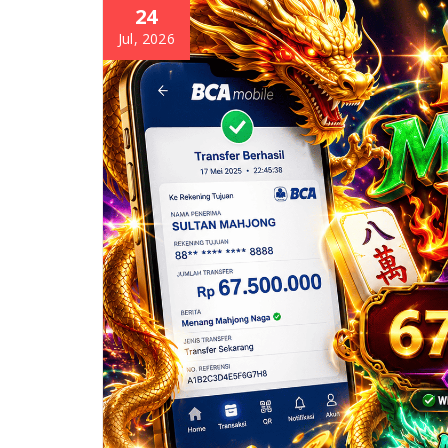
24
Jul, 2026