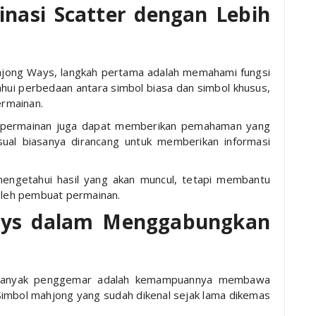
asi Scatter dengan Lebih
hjong Ways, langkah pertama adalah memahami fungsi
hui perbedaan antara simbol biasa dan simbol khusus,
rmainan.
lan permainan juga dapat memberikan pemahaman yang
isual biasanya dirancang untuk memberikan informasi
engetahui hasil yang akan muncul, tetapi membantu
 oleh pembuat permainan.
ays dalam Menggabungkan
i banyak penggemar adalah kemampuannya membawa
Simbol mahjong yang sudah dikenal sejak lama dikemas