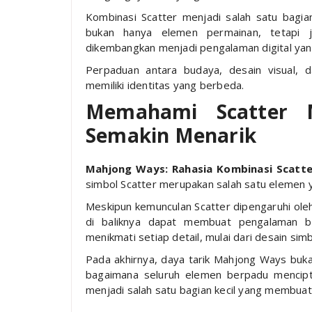
Kombinasi Scatter menjadi salah satu bagi
bukan hanya elemen permainan, tetapi 
dikembangkan menjadi pengalaman digital yang
Perpaduan antara budaya, desain visual
memiliki identitas yang berbeda.
Memahami Scatter
Semakin Menarik
Mahjong Ways: Rahasia Kombinasi Scatte
simbol Scatter merupakan salah satu elemen 
Meskipun kemunculan Scatter dipengaruhi ol
di baliknya dapat membuat pengalaman b
menikmati setiap detail, mulai dari desain simb
Pada akhirnya, daya tarik Mahjong Ways bukan
bagaimana seluruh elemen berpadu mencipt
menjadi salah satu bagian kecil yang membuat