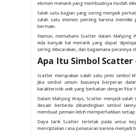
elemen menarik yang membuatnya mudah dike
Salah satu bagian yang sering menjadi perhat
salah satu elemen penting karena memiliki
bermain.
Namun, memahami Scatter dalam Mahjong W
Ada banyak hal menarik yang dapat dipelaj
sering dibicarakan, dan bagaimana perannya
Apa Itu Simbol Scatte
Scatter merupakan salah satu jenis simbol kh
Jika simbol umum biasanya berperan dala
karakteristik unik yang berkaitan dengan fitu
Dalam Mahjong Ways, Scatter menjadi salah sa
desain berbeda dibandingkan simbol lainn
membuat pemain lebih memperhatikan setiap 
Daya tarik Scatter terletak pada unsur ke
menciptakan rasa penasaran karena menjadi b