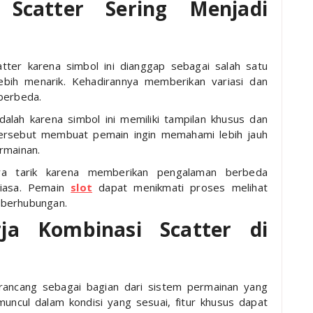
Scatter Sering Menjadi
ter karena simbol ini dianggap sebagai salah satu
bih menarik. Kehadirannya memberikan variasi dan
 berbeda.
dalah karena simbol ini memiliki tampilan khusus dan
l tersebut membuat pemain ingin memahami lebih jauh
rmainan.
aya tarik karena memberikan pengalaman berbeda
biasa. Pemain
slot
dapat menikmati proses melihat
 berhubungan.
a Kombinasi Scatter di
ancang sebagai bagian dari sistem permainan yang
muncul dalam kondisi yang sesuai, fitur khusus dapat