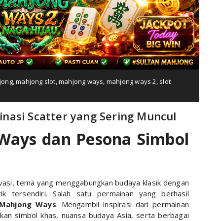
jong
,
mahjong slot
,
mahjong ways
,
mahjong ways 2
,
slot
nasi Scatter yang Sering Muncul
Ways dan Pesona Simbol
ovasi, tema yang menggabungkan budaya klasik dengan
ik tersendiri. Salah satu permainan yang berhasil
Mahjong Ways
. Mengambil inspirasi dari permainan
rkan simbol khas, nuansa budaya Asia, serta berbagai