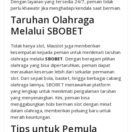
Dengan layanan yang tersedia 24/7, pemain tidak
perlu khawatir jika menghadapi kendala saat bermain.
Taruhan Olahraga
Melalui SBOBET
Tidak hanya slot, Mauslot juga memberikan
kesempatan kepada pemain untuk menikmati taruhan
olahraga melalui
SBOBET
. Dengan beragam pilihan
olahraga yang bisa dipertaruhkan, pemain dapat
merasakan keseruan lebih dari sekadar permainan
slot. Dari sepak bola, basket, hingga berbagai cabang
olahraga lainnya, SBOBET menawarkan platform
yang lengkap untuk menikmati pengalaman taruhan
yang menyenangkan. Kini, pemain bisa
menggabungkan hobi bermain slot dengan minat
dalam olahraga, memberikan peluang baru untuk
meraih keuntungan.
Tips untuk Pemula