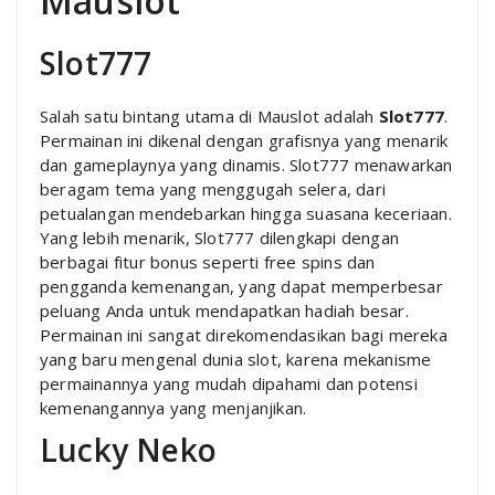
Mauslot
Slot777
Salah satu bintang utama di Mauslot adalah
Slot777
.
Permainan ini dikenal dengan grafisnya yang menarik
dan gameplaynya yang dinamis. Slot777 menawarkan
beragam tema yang menggugah selera, dari
petualangan mendebarkan hingga suasana keceriaan.
Yang lebih menarik, Slot777 dilengkapi dengan
berbagai fitur bonus seperti free spins dan
pengganda kemenangan, yang dapat memperbesar
peluang Anda untuk mendapatkan hadiah besar.
Permainan ini sangat direkomendasikan bagi mereka
yang baru mengenal dunia slot, karena mekanisme
permainannya yang mudah dipahami dan potensi
kemenangannya yang menjanjikan.
Lucky Neko