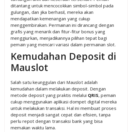
ditantang untuk mencocokkan simbol-simbol pada
gulungan, dan jika berhasil, mereka akan
mendapatkan kemenangan yang cukup
menggembirakan. Permainan ini dirancang dengan
grafis yang menarik dan fitur-fitur bonus yang
menggiurkan, menjadikannya pilihan tepat bagi
pemain yang mencari variasi dalam permainan slot.
Kemudahan Deposit di
Mauslot
Salah satu keunggulan dari Mauslot adalah
kemudahan dalam melakukan deposit. Dengan
metode deposit yang praktis melalui
QRIS
, pemain
cukup menggunakan aplikasi dompet digital mereka
untuk melakukan transaksi. Hal ini membuat proses
deposit menjadi sangat cepat dan efisien, tanpa
perlu repot dengan transaksi bank yang bisa
memakan waktu lama.