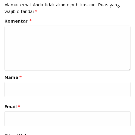
Alamat email Anda tidak akan dipublikasikan.
Ruas yang
wajib ditandai
*
Komentar
*
Nama
*
Email
*