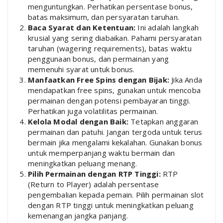
menguntungkan. Perhatikan persentase bonus,
batas maksimum, dan persyaratan taruhan.
Baca Syarat dan Ketentuan:
Ini adalah langkah
krusial yang sering diabaikan. Pahami persyaratan
taruhan (wagering requirements), batas waktu
penggunaan bonus, dan permainan yang
memenuhi syarat untuk bonus.
Manfaatkan Free Spins dengan Bijak:
Jika Anda
mendapatkan free spins, gunakan untuk mencoba
permainan dengan potensi pembayaran tinggi.
Perhatikan juga volatilitas permainan.
Kelola Modal dengan Baik:
Tetapkan anggaran
permainan dan patuhi. Jangan tergoda untuk terus
bermain jika mengalami kekalahan. Gunakan bonus
untuk memperpanjang waktu bermain dan
meningkatkan peluang menang.
Pilih Permainan dengan RTP Tinggi:
RTP
(Return to Player) adalah persentase
pengembalian kepada pemain. Pilih permainan slot
dengan RTP tinggi untuk meningkatkan peluang
kemenangan jangka panjang.