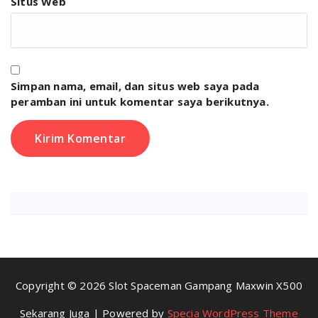
Situs Web
Simpan nama, email, dan situs web saya pada
peramban ini untuk komentar saya berikutnya.
Copyright © 2026 Slot Spaceman Gampang Maxwin X500
Sekarang Juga | Powered by
Specia WordPress Theme