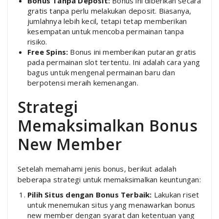
Bonus Tanpa Deposit:
Bonus ini diberikan secara
gratis tanpa perlu melakukan deposit. Biasanya,
jumlahnya lebih kecil, tetapi tetap memberikan
kesempatan untuk mencoba permainan tanpa
risiko.
Free Spins:
Bonus ini memberikan putaran gratis
pada permainan slot tertentu. Ini adalah cara yang
bagus untuk mengenal permainan baru dan
berpotensi meraih kemenangan.
Strategi
Memaksimalkan Bonus
New Member
Setelah memahami jenis bonus, berikut adalah
beberapa strategi untuk memaksimalkan keuntungan:
Pilih Situs dengan Bonus Terbaik:
Lakukan riset
untuk menemukan situs yang menawarkan bonus
new member dengan syarat dan ketentuan yang