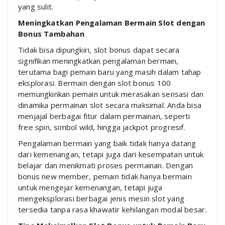
yang sulit.
Meningkatkan Pengalaman Bermain Slot dengan
Bonus Tambahan
Tidak bisa dipungkiri, slot bonus dapat secara
signifikan meningkatkan pengalaman bermain,
terutama bagi pemain baru yang masih dalam tahap
eksplorasi. Bermain dengan slot bonus 100
memungkinkan pemain untuk merasakan sensasi dan
dinamika permainan slot secara maksimal. Anda bisa
menjajal berbagai fitur dalam permainan, seperti
free spin, simbol wild, hingga jackpot progresif.
Pengalaman bermain yang baik tidak hanya datang
dari kemenangan, tetapi juga dari kesempatan untuk
belajar dan menikmati proses permainan. Dengan
bonus new member, pemain tidak hanya bermain
untuk mengejar kemenangan, tetapi juga
mengeksplorasi berbagai jenis mesin slot yang
tersedia tanpa rasa khawatir kehilangan modal besar.