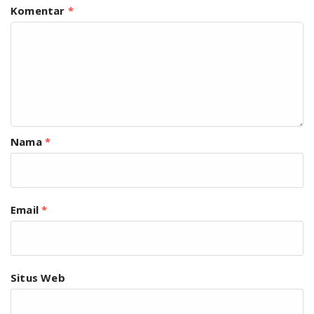
Komentar
*
Nama
*
Email
*
Situs Web