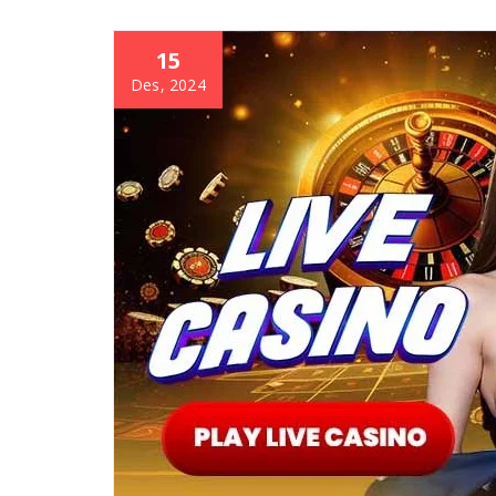
15
Des, 2024