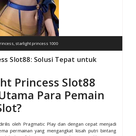
princess
,
starlight princess 1000
ss Slot88: Solusi Tepat untuk
ht Princess Slot88
n Utama Para Pemain
Slot?
dirilis oleh Pragmatic Play dan dengan cepat menjadi
Tema permainan yang mengangkat kisah putri bintang