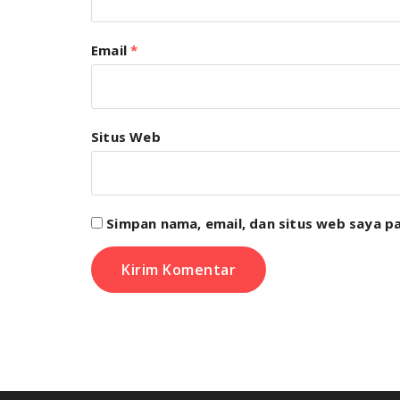
Email
*
Situs Web
Simpan nama, email, dan situs web saya p