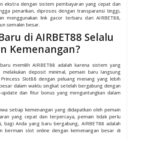
an ekstra dengan sistem pembayaran yang cepat dan
ngga penarikan, diproses dengan transparansi tinggi,
n menggunakan link gacor terbaru dari AIRBET88,
un semakin besar.
ru di AIRBET88 Selalu
n Kemenangan?
 baru memilih AIRBET88 adalah karena sistem yang
 melakukan deposit minimal, pemain baru langsung
 Princess Slot88 dengan peluang menang yang lebih
besar dalam waktu singkat setelah bergabung dengan
er-update dan fitur bonus yang menguntungkan dalam
ahwa setiap kemenangan yang didapatkan oleh pemain
ran yang cepat dan terpercaya, pemain tidak perlu
di, bagi Anda yang baru bergabung, AIRBET88 adalah
an bermain slot online dengan kemenangan besar di