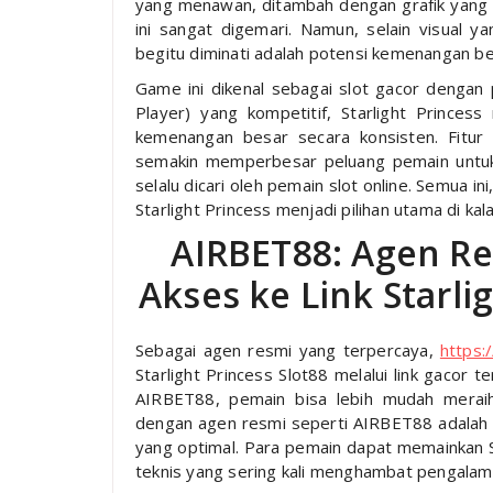
yang menawan, ditambah dengan grafik yang 
ini sangat digemari. Namun, selain visual y
begitu diminati adalah potensi kemenangan be
Game ini dikenal sebagai slot gacor dengan
Player) yang kompetitif, Starlight Princ
kemenangan besar secara konsisten. Fitur 
semakin memperbesar peluang pemain untuk
selalu dicari oleh pemain slot online. Semua 
Starlight Princess menjadi pilihan utama di ka
AIRBET88: Agen R
Akses ke Link Starli
Sebagai agen resmi yang terpercaya,
https:
Starlight Princess Slot88 melalui link gacor
AIRBET88, pemain bisa lebih mudah merai
dengan agen resmi seperti AIRBET88 adalah li
yang optimal. Para pemain dapat memainkan St
teknis yang sering kali menghambat pengalama