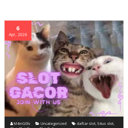
6
Apr, 2026
M4inG0ls
Uncategorized
daftar slot
,
Situs slot
,