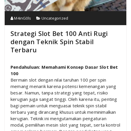
M4inG0ls
Uncategorized
Strategi Slot Bet 100 Anti Rugi
dengan Teknik Spin Stabil
Terbaru
Pendahuluan: Memahami Konsep Dasar Slot Bet
100
Bermain slot dengan nilai taruhan 100 per spin
memang menarik karena potensi kemenangan yang
besar. Namun, tanpa strategi yang tepat, risiko
kerugian juga sangat tinggi. Oleh karena itu, penting
bagi pemain untuk menguasai teknik spin stabil
terbaru yang dirancang khusus untuk meminimalkan
kerugian. Teknik ini mengutamakan pengaturan
modal, pemilihan mesin slot yang tepat, serta kontrol