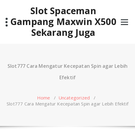
Skip
Slot Spaceman
to
content
Gampang Maxwin X500
Sekarang Juga
Slot777 Cara Mengatur Kecepatan Spin agar Lebih
Efektif
Home
/
Uncategorized
/
Slot777 Cara Mengatur Kecepatan Spin agar Lebih Efektif