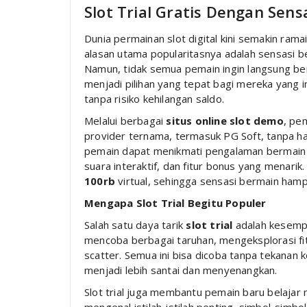
Slot Trial Gratis Dengan Sen
Dunia permainan slot digital kini semakin rama
alasan utama popularitasnya adalah sensasi b
Namun, tidak semua pemain ingin langsung berm
menjadi pilihan yang tepat bagi mereka yang 
tanpa risiko kehilangan saldo.
Melalui berbagai
situs online slot demo
, pe
provider ternama, termasuk PG Soft, tanpa 
pemain dapat menikmati pengalaman bermain ya
suara interaktif, dan fitur bonus yang menari
100rb
virtual, sehingga sensasi bermain hamp
Mengapa Slot Trial Begitu Populer
Salah satu daya tarik
slot trial
adalah kesempa
mencoba berbagai taruhan, mengeksplorasi fi
scatter. Semua ini bisa dicoba tanpa tekanan 
menjadi lebih santai dan menyenangkan.
Slot trial juga membantu pemain baru belaj