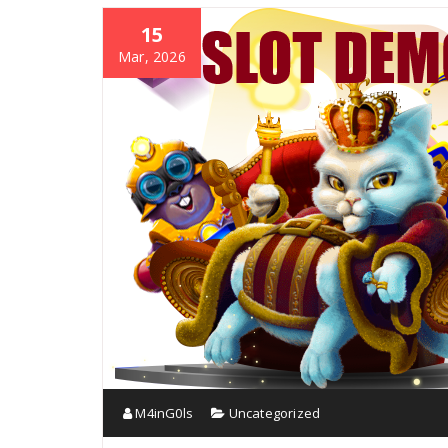
15
Mar, 2026
M4inG0ls
Uncategorized