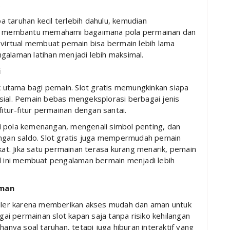
.
 taruhan kecil terlebih dahulu, kemudian
ini membantu memahami bagaimana pola permainan dan
o virtual membuat pemain bisa bermain lebih lama
galaman latihan menjadi lebih maksimal.
i
k utama bagi pemain. Slot gratis memungkinkan siapa
sial. Pemain bebas mengeksplorasi berbagai jenis
tur-fitur permainan dengan santai.
i pola kemenangan, mengenali simbol penting, dan
angan saldo. Slot gratis juga mempermudah pemain
t. Jika satu permainan terasa kurang menarik, pemain
al ini membuat pengalaman bermain menjadi lebih
Aman
ler karena memberikan akses mudah dan aman untuk
i permainan slot kapan saja tanpa risiko kehilangan
hanya soal taruhan, tetapi juga hiburan interaktif yang