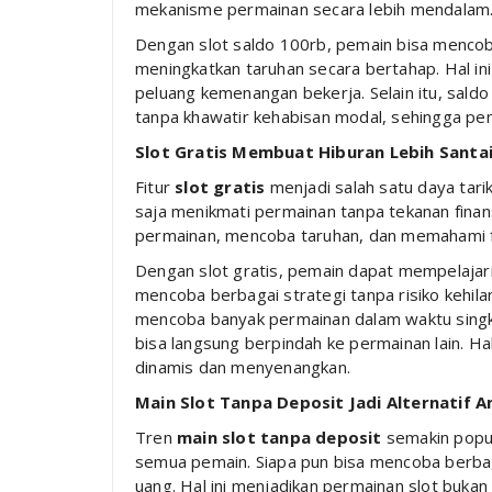
mekanisme permainan secara lebih mendalam
Dengan slot saldo 100rb, pemain bisa mencoba
meningkatkan taruhan secara bertahap. Hal 
peluang kemenangan bekerja. Selain itu, sald
tanpa khawatir kehabisan modal, sehingga pen
Slot Gratis Membuat Hiburan Lebih Santa
Fitur
slot gratis
menjadi salah satu daya tari
saja menikmati permainan tanpa tekanan finan
permainan, mencoba taruhan, dan memahami fi
Dengan slot gratis, pemain dapat mempelajar
mencoba berbagai strategi tanpa risiko kehil
mencoba banyak permainan dalam waktu singka
bisa langsung berpindah ke permainan lain. H
dinamis dan menyenangkan.
Main Slot Tanpa Deposit Jadi Alternatif 
Tren
main slot tanpa deposit
semakin popu
semua pemain. Siapa pun bisa mencoba berbaga
uang. Hal ini menjadikan permainan slot bukan 