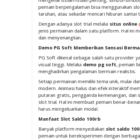
mengenal istilah-istilah penting, simbol-simbo
pemain berpengalaman bisa menggunakan slot t
taruhan, atau sekadar mencari hiburan santai ta
Dengan adanya slot trial melalui
situs online
jenis permainan dalam satu platform. Hal ini
dan menyenangkan.
Demo PG Soft Memberikan Sensasi Berma
PG Soft dikenal sebagai salah satu provider 
visual tinggi. Melalui
demo pg soft
, pemain b
menghadirkan pengalaman bermain realistis.
Setiap permainan memiliki tema unik, mulai dar
modern. Animasi halus dan efek interaktif mem
putaran gratis, pengganda kemenangan, dan si
slot trial. Hal ini membuat pemain benar-bena
harus mengeluarkan modal.
Manfaat Slot Saldo 100rb
Banyak platform menyediakan
slot saldo 10
pemain untuk bereksperimen dengan berbagai