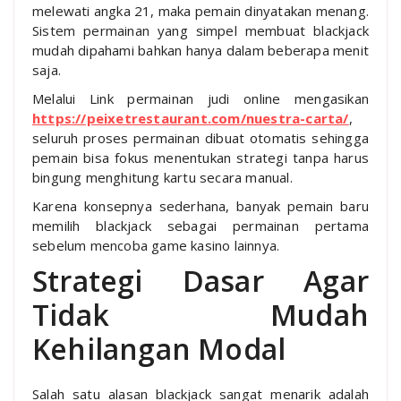
melewati angka 21, maka pemain dinyatakan menang.
Sistem permainan yang simpel membuat blackjack
mudah dipahami bahkan hanya dalam beberapa menit
saja.
Melalui Link permainan judi online mengasikan
https://peixetrestaurant.com/nuestra-carta/
,
seluruh proses permainan dibuat otomatis sehingga
pemain bisa fokus menentukan strategi tanpa harus
bingung menghitung kartu secara manual.
Karena konsepnya sederhana, banyak pemain baru
memilih blackjack sebagai permainan pertama
sebelum mencoba game kasino lainnya.
Strategi Dasar Agar
Tidak Mudah
Kehilangan Modal
Salah satu alasan blackjack sangat menarik adalah