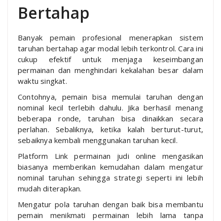
Bertahap
Banyak pemain profesional menerapkan sistem
taruhan bertahap agar modal lebih terkontrol. Cara ini
cukup efektif untuk menjaga keseimbangan
permainan dan menghindari kekalahan besar dalam
waktu singkat.
Contohnya, pemain bisa memulai taruhan dengan
nominal kecil terlebih dahulu. Jika berhasil menang
beberapa ronde, taruhan bisa dinaikkan secara
perlahan. Sebaliknya, ketika kalah berturut-turut,
sebaiknya kembali menggunakan taruhan kecil.
Platform Link permainan judi online mengasikan
biasanya memberikan kemudahan dalam mengatur
nominal taruhan sehingga strategi seperti ini lebih
mudah diterapkan.
Mengatur pola taruhan dengan baik bisa membantu
pemain menikmati permainan lebih lama tanpa