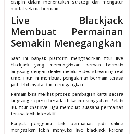
disiplin dalam menentukan strategi dan mengatur
modal selama bermain.
Live Blackjack
Membuat Permainan
Semakin Menegangkan
Saat ini banyak platform menghadirkan fitur live
blackjack yang memungkinkan pemain bermain
langsung dengan dealer melalui video streaming real
time. Fitur ini membuat pengalaman bermain terasa
jauh lebih nyata dan menegangkan.
Pemain bisa melihat proses pembagian kartu secara
langsung seperti berada di kasino sungguhan. Selain
itu, fitur chat live juga membuat suasana permainan
terasa lebih interaktif.
Banyak pengguna Link permainan judi online
mengasikan lebih menyukai live blackjack karena