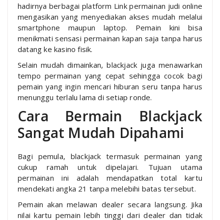
hadirnya berbagai platform Link permainan judi online
mengasikan yang menyediakan akses mudah melalui
smartphone maupun laptop. Pemain kini bisa
menikmati sensasi permainan kapan saja tanpa harus
datang ke kasino fisik.
Selain mudah dimainkan, blackjack juga menawarkan
tempo permainan yang cepat sehingga cocok bagi
pemain yang ingin mencari hiburan seru tanpa harus
menunggu terlalu lama di setiap ronde.
Cara Bermain Blackjack
Sangat Mudah Dipahami
Bagi pemula, blackjack termasuk permainan yang
cukup ramah untuk dipelajari. Tujuan utama
permainan ini adalah mendapatkan total kartu
mendekati angka 21 tanpa melebihi batas tersebut.
Pemain akan melawan dealer secara langsung. Jika
nilai kartu pemain lebih tinggi dari dealer dan tidak