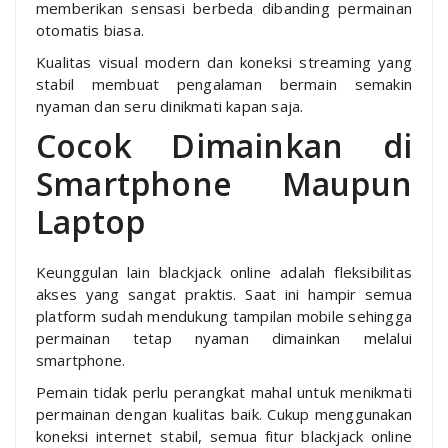
memberikan sensasi berbeda dibanding permainan
otomatis biasa.
Kualitas visual modern dan koneksi streaming yang
stabil membuat pengalaman bermain semakin
nyaman dan seru dinikmati kapan saja.
Cocok Dimainkan di
Smartphone Maupun
Laptop
Keunggulan lain blackjack online adalah fleksibilitas
akses yang sangat praktis. Saat ini hampir semua
platform sudah mendukung tampilan mobile sehingga
permainan tetap nyaman dimainkan melalui
smartphone.
Pemain tidak perlu perangkat mahal untuk menikmati
permainan dengan kualitas baik. Cukup menggunakan
koneksi internet stabil, semua fitur blackjack online