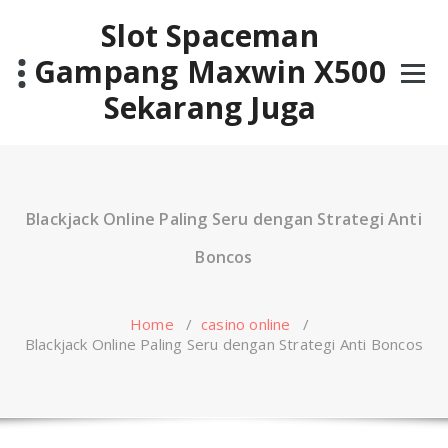
Skip
Slot Spaceman
to
content
Gampang Maxwin X500
Sekarang Juga
Blackjack Online Paling Seru dengan Strategi Anti
Boncos
Home
/
casino online
/
Blackjack Online Paling Seru dengan Strategi Anti Boncos