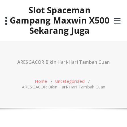
Skip
Slot Spaceman
to
content
Gampang Maxwin X500
Sekarang Juga
ARESGACOR Bikin Hari-Hari Tambah Cuan
Home
/
Uncategorized
/
ARESGACOR Bikin Hari-Hari Tambah Cuan