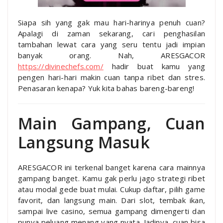
Siapa sih yang gak mau hari-harinya penuh cuan?
Apalagi di zaman sekarang, cari penghasilan
tambahan lewat cara yang seru tentu jadi impian
banyak orang. Nah, ARESGACOR
https://divinechefs.com/
hadir buat kamu yang
pengen hari-hari makin cuan tanpa ribet dan stres.
Penasaran kenapa? Yuk kita bahas bareng-bareng!
Main Gampang, Cuan
Langsung Masuk
ARESGACOR ini terkenal banget karena cara mainnya
gampang banget. Kamu gak perlu jago strategi ribet
atau modal gede buat mulai. Cukup daftar, pilih game
favorit, dan langsung main. Dari slot, tembak ikan,
sampai live casino, semua gampang dimengerti dan
punya peluang menang yang nyata. Jadinya, cuan bisa