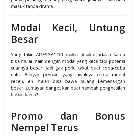
masuk tanpa drama.
Modal Kecil, Untung
Besar
Yang bikin ARESGACOR makin disukai adalah kamu
bisa mulai main dengan modal yang kecil tapi potensi
cuannya besar. Jadi gak perlu takut buat coba-coba
dulu. Banyak pemain yang awalnya cuma modal
receh, eh malah bisa bawa pulang kemenangan
besar. Lumayan banget kan buat nambah penghasilan
harian kamu?
Promo dan Bonus
Nempel Terus