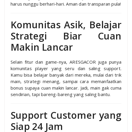
harus nunggu berhari-hari. Aman dan transparan pula!
Komunitas Asik, Belajar
Strategi Biar Cuan
Makin Lancar
Selain fitur dan game-nya, ARESGACOR juga punya
komunitas player yang seru dan saling support.
Kamu bisa belajar banyak dari mereka, mulai dari trik
main, strategi menang, sampai cara memanfaatkan
bonus supaya cuan makin lancar. Jadi, main gak cuma
sendirian, tapi bareng-bareng yang saling bantu.
Support Customer yang
Siap 24 Jam